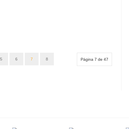
5
6
7
8
Página 7 de 47