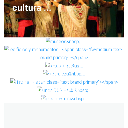
cultura
...
museos ...
edificios y monumentos ...
ferias y fiestas ...
naturaleza ...
historia ...
vinos DOP Yecla ...
gastronomía ...