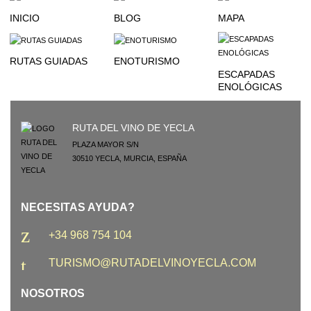
INICIO
BLOG
MAPA
RUTAS GUIADAS
ENOTURISMO
ESCAPADAS
ENOLÓGICAS
RUTA DEL VINO DE YECLA
PLAZA MAYOR S/N
30510
YECLA
,
MURCIA
,
ESPAÑA
NECESITAS AYUDA?
+34 968 754 104
TURISMO@RUTADELVINOYECLA.COM
NOSOTROS