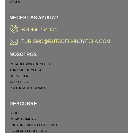
NECESITAS AYUDA?
+34 968 754 104
TURISMO@RUTADELVINOYECLA.COM
NOSOTROS
RUTA DEL VINO DE YECLA
TURISMO DE YECLA
DOP YECLA
AVISO LEGAL
POLITICIA DE COOKIES
DESCUBRE
BLOG
RUTAS GUIADAS
ENOTURISMO/OLEOTURISMO
ESCAPADA ENOLÓGICA