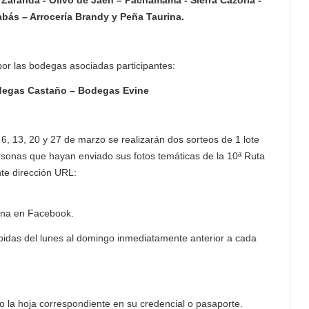
 Zaranda - Olivo de Jaén – Pachamama - Sierra Cazorla -
abás – Arrocería Brandy y Peña Taurina.
por las bodegas asociadas participantes:
degas Castaño – Bodegas Evine
6, 13, 20 y 27 de marzo se realizarán dos sorteos de 1 lote
rsonas que hayan enviado sus fotos temáticas de la 10ª Ruta
nte dirección URL:
mana en Facebook.
ibidas del lunes al domingo inmediatamente anterior a cada
o la hoja correspondiente en su credencial o pasaporte.