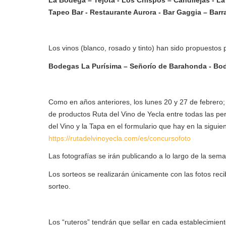
La Bodega – Tejota - Los Chispos – Candilejas - La
Tapeo Bar - Restaurante Aurora - Bar Gaggia – Barr
Los vinos (blanco, rosado y tinto) han sido propuestos 
Bodegas La Purísima – Señorío de Barahonda - Bo
Como en años anteriores, los lunes 20 y 27 de febrero; 
de productos Ruta del Vino de Yecla entre todas las pe
del Vino y la Tapa en el formulario que hay en la siguie
https://rutadelvinoyecla.com/es/concursofoto
Las fotografías se irán publicando a lo largo de la se
Los sorteos se realizarán únicamente con las fotos rec
sorteo.
Los “ruteros” tendrán que sellar en cada establecimient