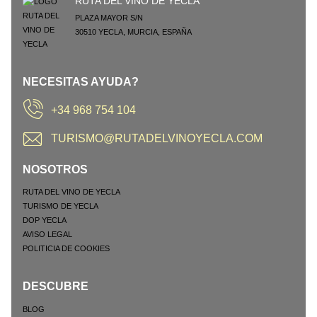
RUTA DEL VINO DE YECLA
PLAZA MAYOR S/N
30510
YECLA
,
MURCIA
,
ESPAÑA
NECESITAS AYUDA?
+34 968 754 104
TURISMO@RUTADELVINOYECLA.COM
NOSOTROS
RUTA DEL VINO DE YECLA
TURISMO DE YECLA
DOP YECLA
AVISO LEGAL
POLITICIA DE COOKIES
DESCUBRE
BLOG