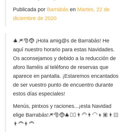
Publicada por
Barrabás
en
Martes, 22 de
diciembre de 2020
🎄🎆🎅🤶 ¡Hola amig@s de Barrabás! He
aquí nuestro horario para estas Navidades.
Os aconsejamos y debido a la reducción de
aforo llaméis al teléfono de reservas que
aparece en pantalla. ¡Estaremos encantados
de ser vuestro punto de encuentro durante
estos días especiales!
Menús, pintxos y raciones...¡esta Navidad
elige Barrabás!🎆🎅🤶🎄🧏‍♀️👨‍🦳👨‍🦲👦🏽👨🏻
👨‍🦰👨‍🦰