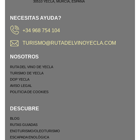
30510
YECLA
,
MURCIA
,
ESPAÑA
NECESITAS AYUDA?
+34 968 754 104
TURISMO@RUTADELVINOYECLA.COM
NOSOTROS
RUTA DEL VINO DE YECLA
TURISMO DE YECLA
DOP YECLA
AVISO LEGAL
POLITICIA DE COOKIES
DESCUBRE
BLOG
RUTAS GUIADAS
ENOTURISMO/OLEOTURISMO
ESCAPADA ENOLÓGICA