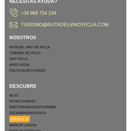
NECESITAS AYUDA?
+34 968 754 104
TURISMO@RUTADELVINOYECLA.COM
NOSOTROS
RUTA DEL VINO DE YECLA
TURISMO DE YECLA
DOP YECLA
AVISO LEGAL
POLITICIA DE COOKIES
DESCUBRE
BLOG
RUTAS GUIADAS
ENOTURISMO/OLEOTURISMO
ESCAPADA ENOLÓGICA
Dónde ir
MAPA DE LA RUTA