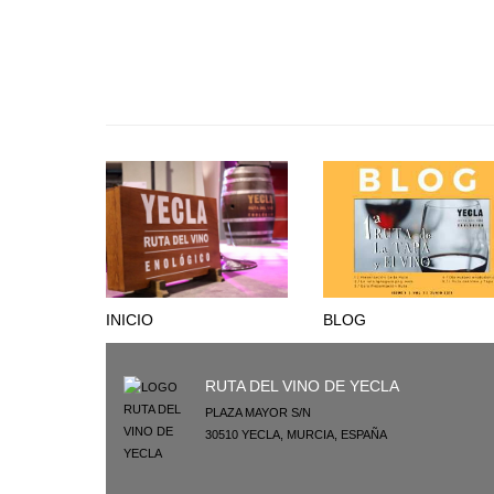
INICIO
BLOG
RUTA DEL VINO DE YECLA
PLAZA MAYOR S/N
30510
YECLA
,
MURCIA
,
ESPAÑA