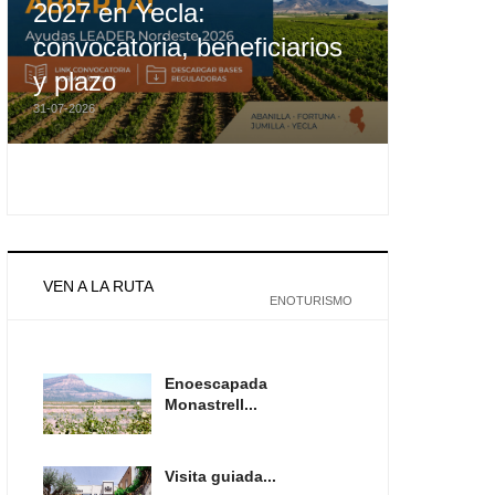
2027 en Yecla:
convocatoria, beneficiarios
y plazo
31-07-2026
VEN A LA RUTA
ENOTURISMO
Enoescapada
Monastrell...
Visita guiada...