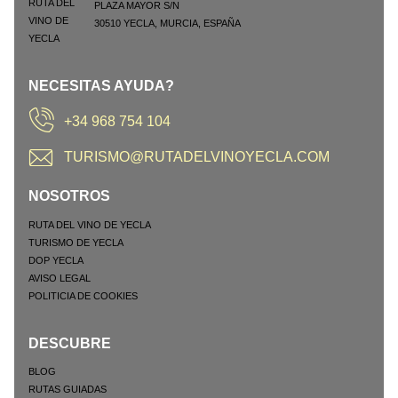
PLAZA MAYOR S/N
30510
YECLA
,
MURCIA
,
ESPAÑA
NECESITAS AYUDA?
+34 968 754 104
TURISMO@RUTADELVINOYECLA.COM
NOSOTROS
RUTA DEL VINO DE YECLA
TURISMO DE YECLA
DOP YECLA
AVISO LEGAL
POLITICIA DE COOKIES
DESCUBRE
BLOG
RUTAS GUIADAS