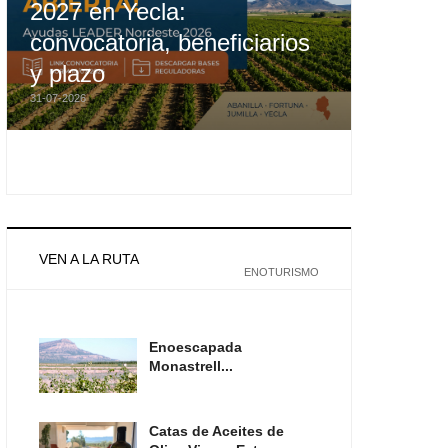
2027 en Yecla:
convocatoria, beneficiarios
y plazo
31-07-2026
VEN A LA RUTA
ENOTURISMO
Enoescapada
Monastrell...
Catas de Aceites de