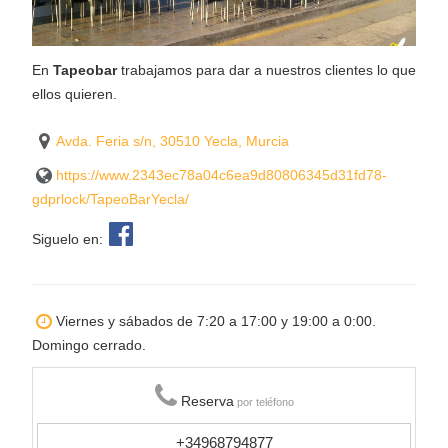
En
Tapeobar
trabajamos para dar a nuestros clientes lo que
ellos quieren.
Avda. Feria s/n, 30510 Yecla, Murcia
https://www.2343ec78a04c6ea9d80806345d31fd78-
gdprlock/TapeoBarYecla/
Siguelo en:
Viernes y sábados de 7:20 a 17:00 y 19:00 a 0:00.
Domingo cerrado.
Reserva
por teléfono
+34968794877