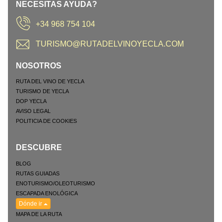
NECESITAS AYUDA?
+34 968 754 104
TURISMO@RUTADELVINOYECLA.COM
NOSOTROS
RUTA DEL VINO DE YECLA
TURISMO DE YECLA
DOP YECLA
AVISO LEGAL
POLITICIA DE COOKIES
DESCUBRE
BLOG
RUTAS GUIADAS
ENOTURISMO/OLEOTURISMO
ESCAPADA ENOLÓGICA
Dónde ir
MAPA DE LA RUTA