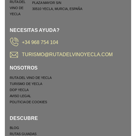
PLAZA MAYOR S/N
30510
YECLA
,
MURCIA
,
ESPAÑA
NECESITAS AYUDA?
+34 968 754 104
TURISMO@RUTADELVINOYECLA.COM
NOSOTROS
RUTA DEL VINO DE YECLA
TURISMO DE YECLA
DOP YECLA
AVISO LEGAL
POLITICIA DE COOKIES
DESCUBRE
BLOG
RUTAS GUIADAS