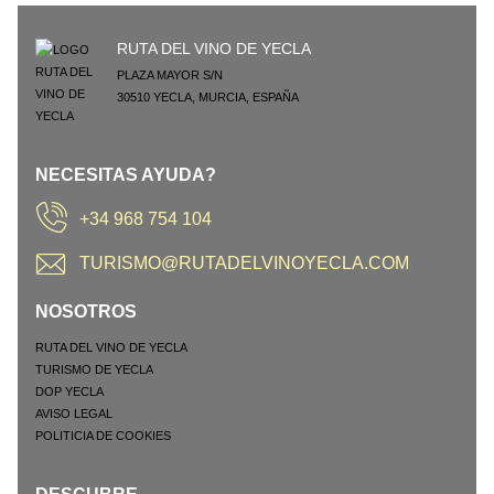
RUTA DEL VINO DE YECLA
PLAZA MAYOR S/N
30510
YECLA
,
MURCIA
,
ESPAÑA
NECESITAS AYUDA?
+34 968 754 104
TURISMO@RUTADELVINOYECLA.COM
NOSOTROS
RUTA DEL VINO DE YECLA
TURISMO DE YECLA
DOP YECLA
AVISO LEGAL
POLITICIA DE COOKIES