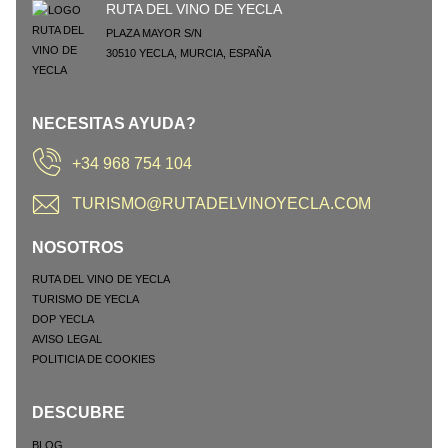
RUTA DEL VINO DE YECLA
PLAZA MAYOR S/N
30510
YECLA
,
MURCIA
,
ESPAÑA
NECESITAS AYUDA?
+34 968 754 104
TURISMO@RUTADELVINOYECLA.COM
NOSOTROS
RUTA DEL VINO DE YECLA
TURISMO DE YECLA
DOP YECLA
AVISO LEGAL
POLITICIA DE COOKIES
DESCUBRE
BLOG