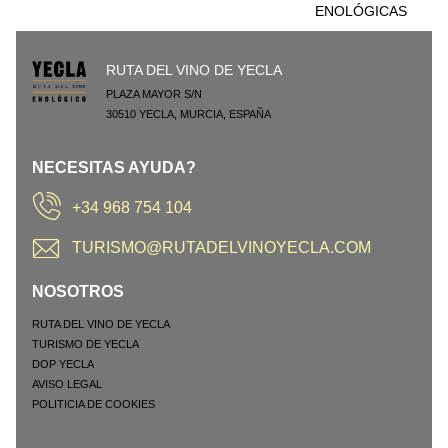
ENOLÓGICAS
RUTA DEL VINO DE YECLA
PLAZA MAYOR S/N
30510
YECLA
,
MURCIA
,
ESPAÑA
NECESITAS AYUDA?
+34 968 754 104
TURISMO@RUTADELVINOYECLA.COM
NOSOTROS
RUTA DEL VINO DE YECLA
TURISMO DE YECLA
DOP YECLA
AVISO LEGAL
POLITICIA DE COOKIES