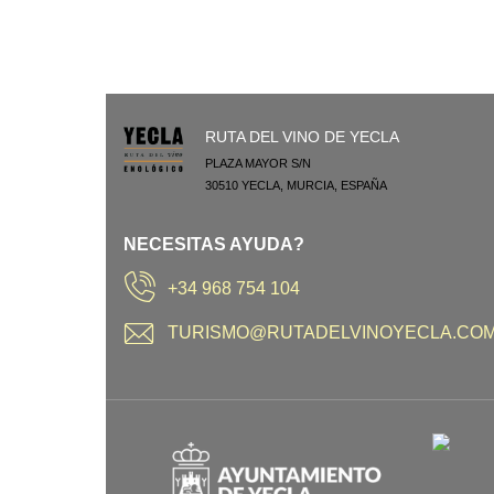
RUTA DEL VINO DE YECLA
PLAZA MAYOR S/N
30510
YECLA
,
MURCIA
,
ESPAÑA
NECESITAS AYUDA?
+34 968 754 104
TURISMO@RUTADELVINOYECLA.CO