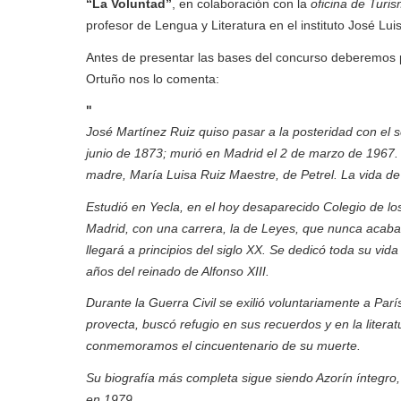
“La Voluntad”
, en colaboración con la
oficina de Turi
profesor de Lengua y Literatura en el instituto José Lui
Antes de presentar las bases del concurso deberemos 
Ortuño nos lo comenta:
"
José Martínez Ruiz quiso pasar a la posteridad con el 
junio de 1873; murió en Madrid el 2 de marzo de 1967. 
madre, María Luisa Ruiz Maestre, de Petrel. La vida de
Estudió en Yecla, en el hoy desaparecido Colegio de los
Madrid, con una carrera, la de Leyes, que nunca acabarí
llegará a principios del siglo XX. Se dedicó toda su vida
años del reinado de Alfonso XIII.
Durante la Guerra Civil se exilió voluntariamente a París
provecta, buscó refugio en sus recuerdos y en la litera
conmemoramos el cincuentenario de su muerte.
Su biografía más completa sigue siendo Azorín íntegro,
en 1979.