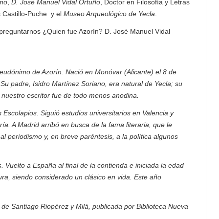
smo
,
D. José Manuel Vidal Ortuño
, Doctor en Filosofía y Letras
s Castillo-Puche y el
Museo Arqueológico de Yecla
.
preguntarnos ¿Quien fue Azorín? D. José Manuel Vidal
seudónimo de Azorín. Nació en Monóvar (Alicante) el 8 de
Su padre, Isidro Martínez Soriano, era natural de Yecla; su
 nuestro escritor fue de todo menos anodina.
 Escolapios. Siguió estudios universitarios en Valencia y
a. A Madrid arribó en busca de la fama literaria, que le
 al periodismo y, en breve paréntesis, a la política algunos
. Vuelto a España al final de la contienda e iniciada la edad
tura, siendo considerado un clásico en vida. Este año
 de Santiago Riopérez y Milá, publicada por Biblioteca Nueva