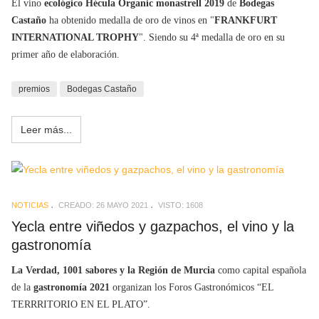
El vino
ecológico Hécula Organic monastrell 2019
de
Bodegas
Castaño
ha obtenido medalla de oro de vinos en "
FRANKFURT
INTERNATIONAL TROPHY
". Siendo su 4ª medalla de oro en su
primer año de elaboración.
premios
Bodegas Castaño
Leer más...
NOTICIAS
CREADO: 26 MAYO 2021
VISTO: 1608
Yecla entre viñedos y gazpachos, el vino y la
gastronomía
La Verdad, 1001 sabores y la Región de Murcia
como capital española
de la
gastronomía 2021
organizan los Foros Gastronómicos “EL
TERRRITORIO EN EL PLATO”.