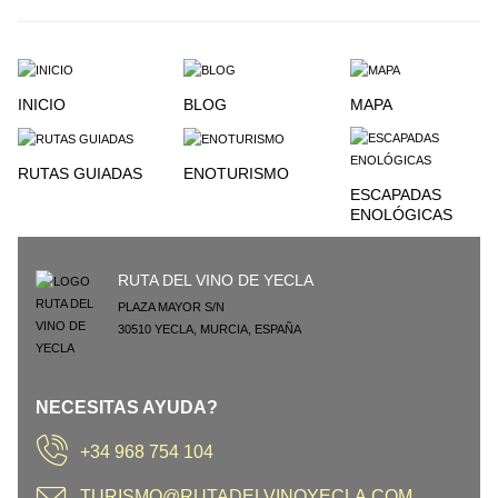
INICIO
BLOG
MAPA
RUTAS GUIADAS
ENOTURISMO
ESCAPADAS
ENOLÓGICAS
RUTA DEL VINO DE YECLA
PLAZA MAYOR S/N
30510
YECLA
,
MURCIA
,
ESPAÑA
NECESITAS AYUDA?
+34 968 754 104
TURISMO@RUTADELVINOYECLA.COM