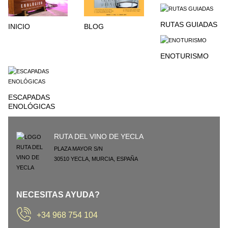
RUTAS GUIADAS
INICIO
BLOG
ENOTURISMO
ESCAPADAS
ENOLÓGICAS
RUTA DEL VINO DE YECLA
PLAZA MAYOR S/N
30510
YECLA
,
MURCIA
,
ESPAÑA
NECESITAS AYUDA?
+34 968 754 104