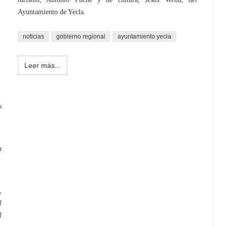
Ayuntamiento de Yecla.
noticias
gobierno regional
ayuntamiento yecla
Leer más...
s
a
,
l
l