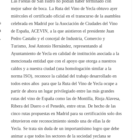
Las Fiestas de San Isidro no podían haber terminado con
mejor sabor de boca. La Ruta del Vino de Yecla obtuvo ayer
miércoles el certificado oficial en el transcurso de la asamblea
s
celebrada en Madrid por la Asociación de Ciudades del Vino
a
de España, ACEVIN, a la que asistieron el presidente Juan
,
Pedro Castaño y el concejal de Industria, Comercio y
Turismo, José Antonio Hernández, representando al
Ayuntamiento de Yecla en calidad de institución asociada a la
mencionada entidad que con el apoyo que otorga a nuestros
caldos y a nuestra ciudad (una homologación similar a la
norma ISO), reconoce la calidad del trabajo desarrollado en
todos estos años para que la Ruta del Vino de Yecla ocupe a
partir de ahora un lugar privilegiado entre las más grandes
rutas del vino de España como las de Montilla, Rioja Alavesa,
Ribera del Duero o el Penedés, entre otras. De hecho de las
cinco rutas propuestas en Madrid para su certificación solo dos
obtuvieron este reconocimiento siendo una de ellas la de
Yecla. Se trata sin duda de un importantísimo logro que debe
animar a que todos los sectores de la sociedad yeclana se