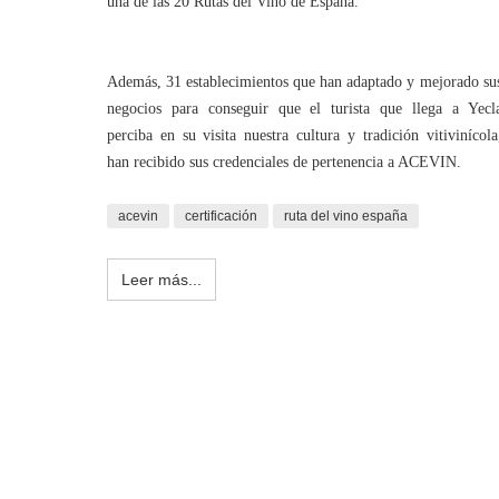
una de las 20 Rutas del Vino de España.
Además, 31 establecimientos que han adaptado y mejorado su
negocios para conseguir que el turista que llega a Yecl
perciba en su visita nuestra cultura y tradición vitivinícola
han recibido sus credenciales de pertenencia a ACEVIN.
acevin
certificación
ruta del vino españa
Leer más...