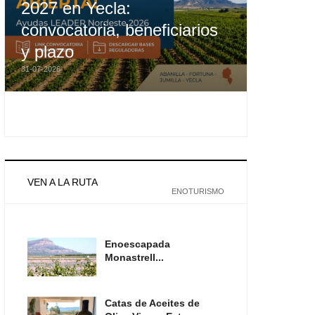
2027 en Yecla:
convocatoria, beneficiarios
y plazo
31-07-2026
VEN A LA RUTA
ENOTURISMO
Enoescapada
Monastrell...
Catas de Aceites de