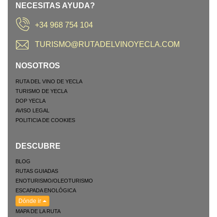
NECESITAS AYUDA?
+34 968 754 104
TURISMO@RUTADELVINOYECLA.COM
NOSOTROS
RUTA DEL VINO DE YECLA
TURISMO DE YECLA
DOP YECLA
AVISO LEGAL
POLITICIA DE COOKIES
DESCUBRE
BLOG
RUTAS GUIADAS
ENOTURISMO/OLEOTURISMO
ESCAPADA ENOLÓGICA
Dónde ir
MAPA DE LA RUTA