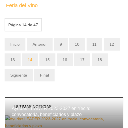
Feria del Vino
Página 14 de 47
Inicio
Anterior
9
10
11
12
13
14
15
16
17
18
Siguiente
Final
ULTIMAS NOTICIAS
Ayudas LEADER 2023-2027 en Yecla:
convocatoria, beneficiarios y plazo
31-07-2026