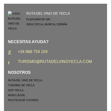
RUTA DEL VINO DE YECLA
PLAZA MAYOR S/N
30510
YECLA
,
MURCIA
,
ESPAÑA
NECESITAS AYUDA?
+34 968 754 104
TURISMO@RUTADELVINOYECLA.COM
NOSOTROS
RUTA DEL VINO DE YECLA
TURISMO DE YECLA
DOP YECLA
AVISO LEGAL
POLITICIA DE COOKIES