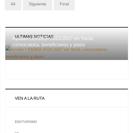
44
Siguiente
Final
ULTIMAS NOTICIAS
Ayudas LEADER 2023-2027 en Yecla:
convocatoria, beneficiarios y plazo
31-07-2026
VEN A LA RUTA
ENOTURISMO