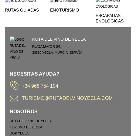
RUTAS GUIADAS
ENOTURISMO
ESCAPADAS
ENOLÓGICAS
RUTA DEL VINO DE YECLA
PLAZA MAYOR S/N
30510
YECLA
,
MURCIA
,
ESPAÑA
NECESITAS AYUDA?
+34 968 754 104
TURISMO@RUTADELVINOYECLA.COM
NOSOTROS
RUTA DEL VINO DE YECLA
TURISMO DE YECLA
DOP YECLA