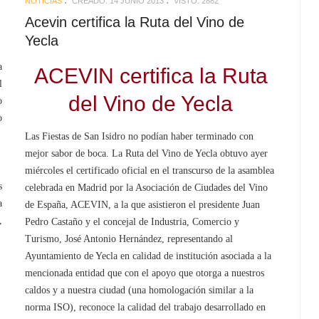
NOTICIAS
CREADO: 14 JUNIO 2013
VISTO: 2882
Acevin certifica la Ruta del Vino de
Yecla
a
ACEVIN certifica la Ruta
l
del Vino de Yecla
o
o
Las Fiestas de San Isidro no podían haber terminado con
mejor sabor de boca. La Ruta del Vino de Yecla obtuvo ayer
miércoles el certificado oficial en el transcurso de la asamblea
s
celebrada en Madrid por la Asociación de Ciudades del Vino
a
de España, ACEVIN, a la que asistieron el presidente Juan
,
Pedro Castaño y el concejal de Industria, Comercio y
Turismo, José Antonio Hernández, representando al
Ayuntamiento de Yecla en calidad de institución asociada a la
mencionada entidad que con el apoyo que otorga a nuestros
caldos y a nuestra ciudad (una homologación similar a la
norma ISO), reconoce la calidad del trabajo desarrollado en