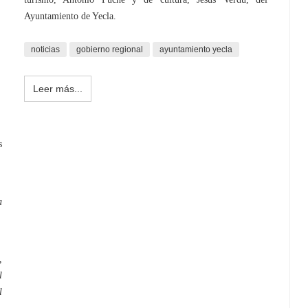
Ayuntamiento de Yecla.
noticias
gobierno regional
ayuntamiento yecla
Leer más...
s
a
,
l
l