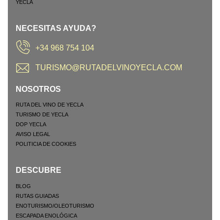
NECESITAS AYUDA?
+34 968 754 104
TURISMO@RUTADELVINOYECLA.COM
NOSOTROS
RUTA DEL VINO DE YECLA
TURISMO DE YECLA
DOP YECLA
AVISO LEGAL
POLITICIA DE COOKIES
DESCUBRE
BLOG
RUTAS GUIADAS
ENOTURISMO/OLEOTURISMO
ESCAPADA ENOLÓGICA