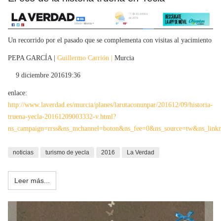
Un recorrido por el pasado que se complementa con visitas al yacimiento
PEPA GARCÍA |
Guillermo Carrión |
Murcia
9 diciembre 2016
19:36
enlace:
http://www.laverdad.es/murcia/planes/larutaconunpar/201612/09/historia-
truena-yecla-20161209003332-v.html?
ns_campaign=rrss&ns_mchannel=boton&ns_fee=0&ns_source=tw&ns_link
noticias
turismo de yecla
2016
La Verdad
Leer más...