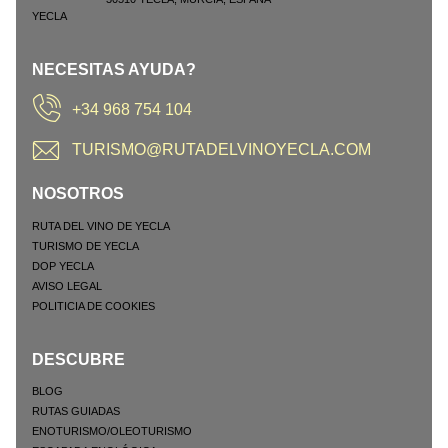
NECESITAS AYUDA?
+34 968 754 104
TURISMO@RUTADELVINOYECLA.COM
NOSOTROS
RUTA DEL VINO DE YECLA
TURISMO DE YECLA
DOP YECLA
AVISO LEGAL
POLITICIA DE COOKIES
DESCUBRE
BLOG
RUTAS GUIADAS
ENOTURISMO/OLEOTURISMO