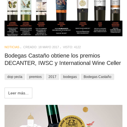
NOTICIAS
CREADO: 18 MAYO 2017
VISTO: 4122
Bodegas Castaño obtiene los premios
DECANTER, IWSC y International Wine Celler
dop yecla
premios
2017
bodegas
Bodegas Castaño
Leer más...