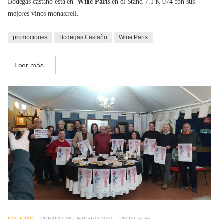
Bodegas castaño está en
Wine Paris
en el Stand 7.1 K 074 con sus
mejores vinos monastrell.
promociones
Bodegas Castaño
Wine Paris
Leer más...
NOTICIAS
CREADO: 06 FEBRERO 2020
VISTO: 5185