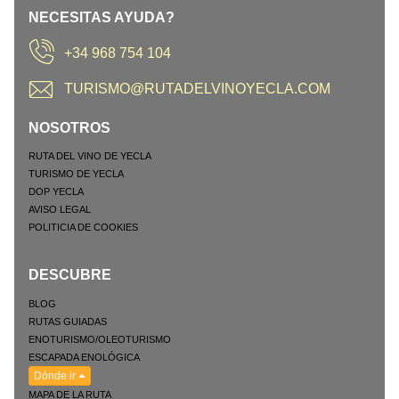
NECESITAS AYUDA?
+34 968 754 104
TURISMO@RUTADELVINOYECLA.COM
NOSOTROS
RUTA DEL VINO DE YECLA
TURISMO DE YECLA
DOP YECLA
AVISO LEGAL
POLITICIA DE COOKIES
DESCUBRE
BLOG
RUTAS GUIADAS
ENOTURISMO/OLEOTURISMO
ESCAPADA ENOLÓGICA
Dónde ir
MAPA DE LA RUTA