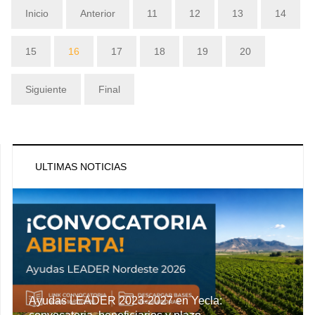
Inicio
Anterior
11
12
13
14
15
16
17
18
19
20
Siguiente
Final
ULTIMAS NOTICIAS
Ayudas LEADER 2023-2027 en Yecla: