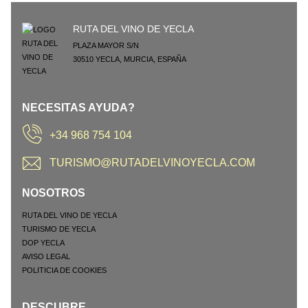
RUTA DEL VINO DE YECLA
PLAZA MAYOR S/N
30510
YECLA
,
MURCIA
,
ESPAÑA
NECESITAS AYUDA?
+34 968 754 104
TURISMO@RUTADELVINOYECLA.COM
NOSOTROS
RUTA DEL VINO DE YECLA
TURISMO DE YECLA
DOP YECLA
AVISO LEGAL
POLITICIA DE COOKIES
DESCUBRE