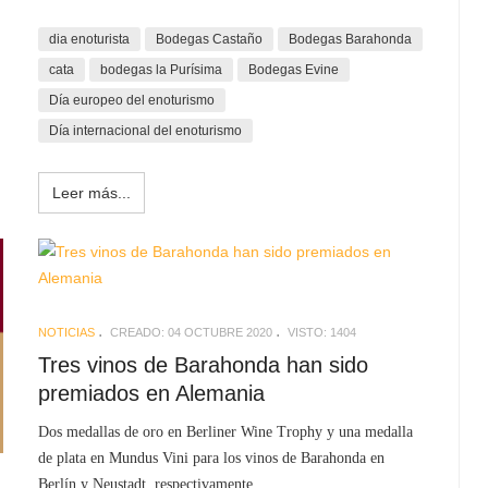
dia enoturista
Bodegas Castaño
Bodegas Barahonda
cata
bodegas la Purísima
Bodegas Evine
Día europeo del enoturismo
Día internacional del enoturismo
Leer más...
NOTICIAS
CREADO: 04 OCTUBRE 2020
VISTO: 1404
Tres vinos de Barahonda han sido
premiados en Alemania
Dos medallas de oro en Berliner Wine Trophy y una medalla
de plata en Mundus Vini para los vinos de Barahonda en
Berlín y Neustadt, respectivamente