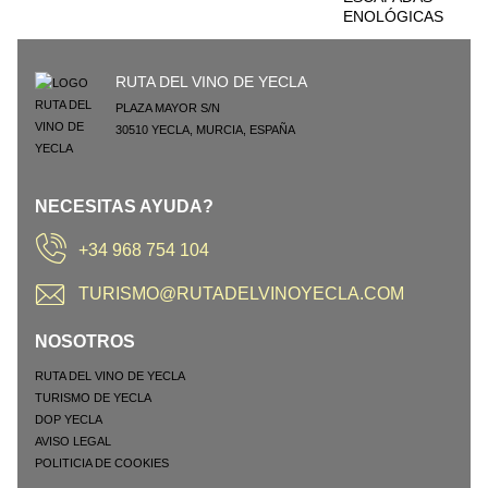
ENOLÓGICAS
RUTA DEL VINO DE YECLA
PLAZA MAYOR S/N
30510
YECLA
,
MURCIA
,
ESPAÑA
NECESITAS AYUDA?
+34 968 754 104
TURISMO@RUTADELVINOYECLA.COM
NOSOTROS
RUTA DEL VINO DE YECLA
TURISMO DE YECLA
DOP YECLA
AVISO LEGAL
POLITICIA DE COOKIES